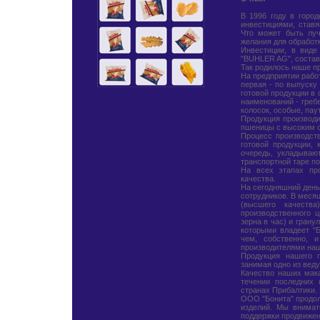
В 1996 году в горо
инвестициями, став
Что может быть луч
желания для обработ
Инвестиции, в виде
"BUHLER AG", состав
Так родилось наше пр
На предприятии рабо
первая - по выпуску 
готовой продукции в 
наименований - гребе
колосок, особые, пау
Продукция производ
пшеницы с высоким с
Процесс производств
готовой продукции,
очередь, укладываю
транспортной таре по 
На всех этапах про
качества.
На сегодняшний день
сотрудников. В меся
(высшего качеств
производственного 
зерна в час) и грану
которыми владеет "
чем, собственно, 
производителями наш
Продукция нашего п
занимая одно из вед
Качество наших мака
течении последних
странах Прибалтики. 
ООО "Бонита" продол
изделий. Мы внимат
поддержки продвижен