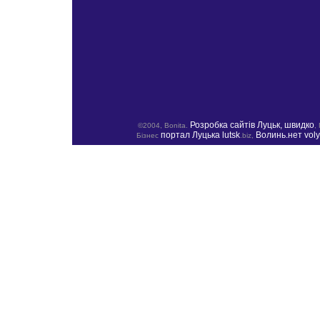
Розробка сайтів Луцьк, швидко
©2004, Bonita.
,
портал Луцька lutsk
Волинь.нет vol
Бізнес
.biz,